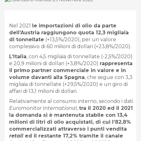
Nel 2021
le importazioni di olio da parte
dell’Austria raggiungono quota 12,3 migliaia
di tonnellate
(+13,5%/2020), per un valore
complessivo di 60 milioni di dollari (+23,8%/2020).
L’Italia
, con 4,5 migliaia di tonnellate (-2,5%/2020)
e 20,9 milioni di dollari (+3,8%/2020)
rappresenta
il primo partner commerciale in valore e in
volume davanti alla Spagna
, che segue con 3,3
migliaia di tonnellate (+29,5%/2020) e un giro di
affari di 13,1 milioni di dollari.
Relativamente al consumo interno, secondo i dati
Euromonitor International
,
tra il 2020 ed il 2021
la domanda si è mantenuta stabile con 13,4
milioni di litri di olio acquistati, di cui l’82,8%
commercializzati attraverso i punti vendita
r
etail
ed il restante 17,2% tramite il canale