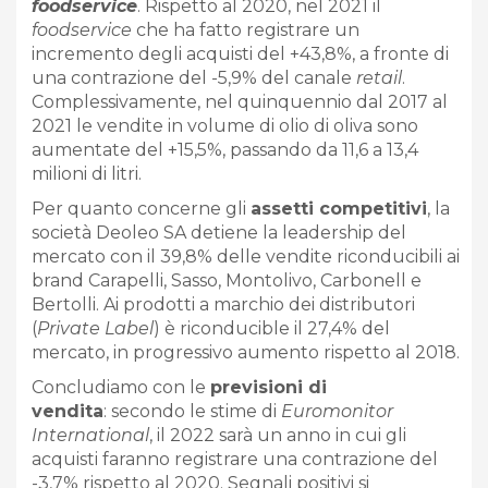
foodservice
. Rispetto al 2020, nel 2021 il
foodservice
che ha fatto registrare un
incremento degli acquisti del +43,8%, a fronte di
una contrazione del -5,9% del canale
retail
.
Complessivamente, nel quinquennio dal 2017 al
2021 le vendite in volume di olio di oliva sono
aumentate del +15,5%, passando da 11,6 a 13,4
milioni di litri.
Per quanto concerne gli
assetti competitivi
, la
società Deoleo SA detiene la leadership del
mercato con il 39,8% delle vendite riconducibili ai
brand Carapelli, Sasso, Montolivo, Carbonell e
Bertolli. Ai prodotti a marchio dei distributori
(
Private Label
) è riconducible il 27,4% del
mercato, in progressivo aumento rispetto al 2018.
Concludiamo con le
previsioni di
vendita
: secondo le stime di
Euromonitor
International
, il 2022 sarà un anno in cui gli
acquisti faranno registrare una contrazione del
-3,7% rispetto al 2020. Segnali positivi si