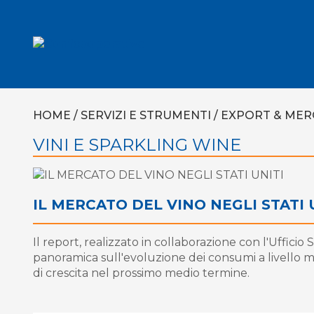
HOME
/
SERVIZI E STRUMENTI
/
EXPORT & MER
VINI E SPARKLING WINE
IL MERCATO DEL VINO NEGLI STATI 
Il report, realizzato in collaborazione con l'Uffici
panoramica sull'evoluzione dei consumi a livello m
di crescita nel prossimo medio termine.