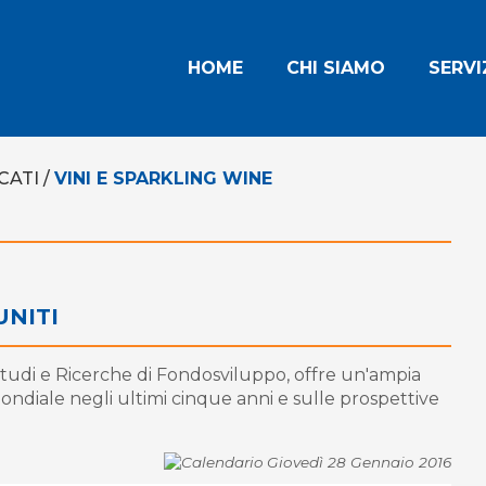
HOME
CHI SIAMO
SERVI
CATI
/
VINI E SPARKLING WINE
UNITI
o Studi e Ricerche di Fondosviluppo, offre un'ampia
ondiale negli ultimi cinque anni e sulle prospettive
Giovedì 28 Gennaio 2016