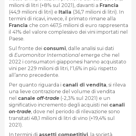
milioni di litri (+8% sul 2021), davanti a
Francia
(44,9 milioni di litri) e
Italia
(36,7 milioni di litri). In
termini di ricavi, invece, il primato rimane alla
Francia
che con 467,5 milioni di euro rappresenta
il 41% del valore complessivo dei vini importati nel
Paese.
Sul fronte dei
consumi
, dalle analisi sui dati
di
Euromonitor International
emerge che nel
2022 i consumatori giapponesi hanno acquistato
vini per 229 milioni di litri, l'1,6% in più rispetto
all’anno precedente.
Per quanto riguarda i
canali di vendita
, si rileva
una lieve contrazione del volume di vendita
nel
canale
off-trade
(-2,3% sul 2021) e un
significativo incremento degli acquisti nei
canali
on-trade
, dove nel periodo di rilevazione sono
transitati 48,1 milioni di litri di vino (+19,4% sul
2021).
In termini di
assetti competitivi
, la società