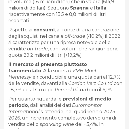
in volume (18 milioni di litri) che in valore (614,9
milioni di dollari). Seguono
Spagna
e
Italia
rispettivamente con 13,5 e 8,8 milioni di litri
esportati.
Rispetto ai
consumi
, a fronte di una contrazione
degli acquisti nel canale
off-trade
(-10,2%) il 2022
si caratterizza per una ripresa notevole delle
vendite
on-trade
, con i volumi che raggiungono
quota 29,2 milioni di litri (+19,2%).
Il mercato si presenta piuttosto
frammentato
. Alla società
LVMH Moet
Hennessy
è riconducibile una quota pari al 12,7%
delle vendite, davanti alla
Cordon Vert Co Ltd
con
l'8,7% ed al Gruppo
Pernod Ricard
con il 6,1%.
Per quanto riguarda le
previsioni di medio
periodo
, dall'analisi dei dati
Euromonitor
International
si attende, nel quadriennio 2023-
2026, un incremento complessivo dei volumi di
vendita dello
sparkling wine
del +3,4%. In