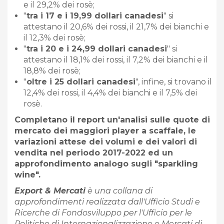
e il 29,2% dei rosè;
"
tra i 17 e i 19,99 dollari canadesi
" si
attestano il 20,6% dei rossi, il 21,7% dei bianchi e
il 12,3% dei rosè;
"
tra i 20 e i 24,99 dollari canadesi
" si
attestano il 18,1% dei rossi, il 7,2% dei bianchi e il
18,8% dei rosè;
"
oltre i 25 dollari canadesi
", infine, si trovano il
12,4% dei rossi, il 4,4% dei bianchi e il 7,5% dei
rosè.
Completano il report un'analisi sulle quote di
mercato dei maggiori player a scaffale, le
variazioni attese dei volumi e dei valori di
vendita nel periodo 2017-2022 ed un
approfondimento analogo sugli "sparkling
wine".
Export & Mercati
è una collana di
approfondimenti realizzata dall'Ufficio Studi e
Ricerche di Fondosviluppo per l'Ufficio per le
Politiche di Internazionalizzazione e Mercati di