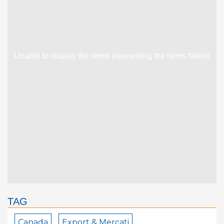
Unable to display the items (requesting the items failed)
TAG
Canada
Export & Mercati